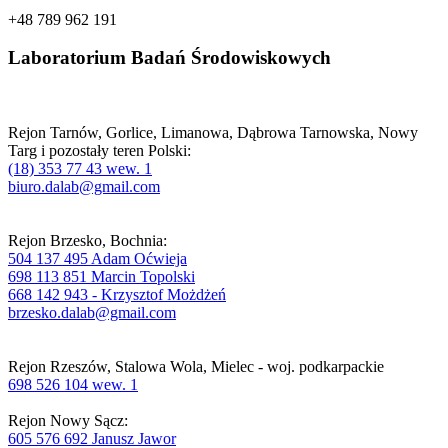
+48 789 962 191
Laboratorium Badań Środowiskowych
Rejon Tarnów, Gorlice, Limanowa, Dąbrowa Tarnowska, Nowy
Targ i pozostały teren Polski:
(18) 353 77 43 wew. 1
biuro.dalab@gmail.com
Rejon Brzesko, Bochnia:
504 137 495 Adam Oćwieja
698 113 851 Marcin Topolski
668 142 943 - Krzysztof Możdżeń
brzesko.dalab@gmail.com
Rejon Rzeszów, Stalowa Wola, Mielec - woj. podkarpackie
698 526 104 wew. 1
Rejon Nowy Sącz:
605 576 692 Janusz Jawor