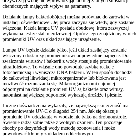
oczyszczają wodę nie wprowadzając do niej żadnych substancji
chemicznych mających wpływ na parametry.
Działanie lampy bakteriobójczej można porównać do żarówki w
instalacji oświetleniowej. Jej praca zaczyna się wtedy, gdy zostanie
włączona. Każda lampa UV posiada obudowę, która zazwyczaj
wykonana jest ze stali nierdzewnej. Oprócz tego znajdziemy w nich
promienniki UV oraz układ zasilający urządzenie.
Lampa UV będzie działała tylko, jeśli układ zasilający zostanie
włączony i dostarczy promiennikowi odpowiednie napięcie. Do
zwalczania wirusów i bakterii z wody stosuje się promieniowanie
ultrafioletowe. To właśnie ono powoduje szybką reakcję
fotochemiczną i wyniszcza DNA bakterii. W ten sposób dochodzi
do całkowitej likwidacji mikroorganizmów lub blokowana jest
możliwość rozmnażania się. Mikroorganizmami najmniej
odpornymi na działanie promieni UV są bakterie oraz wirusy,
natomiast największą odporność wykazują drożdże i pleśnie.
Liczne doświadczenia wykazały, że największą skuteczność ma
promieniowanie UV-C o długości 254 nm. Jak się okazuje
promienie UV oddziałują w wodzie nie tylko na drobnoustroje.
Świetnie radzą sobie także z wolnym ozonem. Ten pozostaje
choćby po dezynfekcji wody metodą ozonowania i może
powodować kłopoty z układem oddechowym.