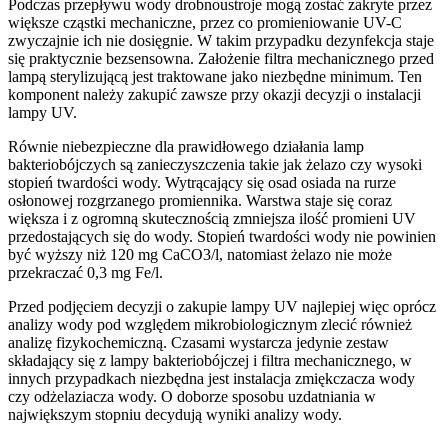
Podczas przepływu wody drobnoustroje mogą zostać zakryte przez
większe cząstki mechaniczne, przez co promieniowanie UV-C
zwyczajnie ich nie dosięgnie. W takim przypadku dezynfekcja staje
się praktycznie bezsensowna. Założenie filtra mechanicznego przed
lampą sterylizującą jest traktowane jako niezbędne minimum. Ten
komponent należy zakupić zawsze przy okazji decyzji o instalacji
lampy UV.
Równie niebezpieczne dla prawidłowego działania lamp
bakteriobójczych są zanieczyszczenia takie jak żelazo czy wysoki
stopień twardości wody. Wytrącający się osad osiada na rurze
osłonowej rozgrzanego promiennika. Warstwa staje się coraz
większa i z ogromną skutecznością zmniejsza ilość promieni UV
przedostających się do wody. Stopień twardości wody nie powinien
być wyższy niż 120 mg CaCO3/l, natomiast żelazo nie może
przekraczać 0,3 mg Fe/l.
Przed podjęciem decyzji o zakupie lampy UV najlepiej więc oprócz
analizy wody pod względem mikrobiologicznym zlecić również
analizę fizykochemiczną. Czasami wystarcza jedynie zestaw
składający się z lampy bakteriobójczej i filtra mechanicznego, w
innych przypadkach niezbędna jest instalacja zmiękczacza wody
czy odżelaziacza wody. O doborze sposobu uzdatniania w
największym stopniu decydują wyniki analizy wody.