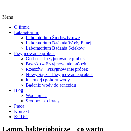
Menu
O firmie
Laboratorium
Laboratorium Środowiskowe
Laboratorium Badania Wody Pitnej
Laboratorium Badania Ścieków
Przyjmowanie próbek
Gorlice – Przyjmowanie próbek
Brzesko – Przyjmowanie próbek
Rzeszów – Przyjmowanie próbek
Nowy Sącz – Przyjmowanie próbek
Instrukcja poboru wody
Badanie wody do sanepidu
Blog
Woda pitna
Środowisko Pracy
Praca
Kontakt
RODO
Lampy bakteriobójcze – co warto