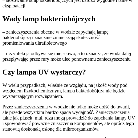
– stosowanie lamp bakteriobójczych jest bardzo wygodne i tanie w
eksploatacji
Wady lamp bakteriobójczych
– zanieczyszczenia obecne w wodzie zapychają lampę
bakteriobójczą i znacznie zmniejszają skuteczność –
promieniowania ultrafioletowego
– dezynfekcja odbywa się miejscowo, a to oznacza, że woda dalej
przepływając przez rury może ulec ponownemu zanieczyszczeniu
Czy lampa UV wystarczy?
W wielu przypadkach, właśnie ze względu, na jakość wody pod
względem fizykochemicznym, lampa bakteriobójcza nie będzie
wystarczającym rozwiązaniem.
Przez zanieczyszczenia w wodzie nie tylko może dojść do awarii,
ale przede wszystkim bardzo spada wydajność. Zanieczyszczenia
takie jak piasek, muł, rdza mogą prowadzić do zapchania lampy UV
i spowodować poważne zniszczenia komponentów, ale oprócz tego
stanowią doskonałą osłonę dla mikroorganizmów.